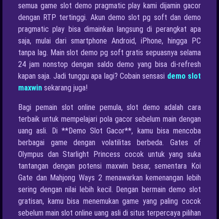
semua game slot demo pragmatic play kami dijamin gacor
dengan RTP tertinggi. Akun demo slot pg soft dan demo
pragmatic play bisa dimainkan langsung di perangkat apa
saja, mulai dari smartphone Android, iPhone, hingga PC
tanpa lag. Main slot demo pg soft gratis sepuasnya selama
24 jam nonstop dengan saldo demo yang bisa di-refresh
kapan saja. Jadi tunggu apa lagi? Cobain sensasi
demo slot
maxwin
sekarang juga!
Bagi pemain slot online pemula, slot demo adalah cara
terbaik untuk mempelajari pola gacor sebelum main dengan
uang asli. Di **Demo Slot Gacor**, kamu bisa mencoba
berbagai game dengan volatilitas berbeda. Gates of
Olympus dan Starlight Princess cocok untuk yang suka
tantangan dengan potensi maxwin besar, sementara Koi
Gate dan Mahjong Ways 2 menawarkan kemenangan lebih
sering dengan nilai lebih kecil. Dengan bermain demo slot
gratisan, kamu bisa menemukan game yang paling cocok
sebelum main slot online uang asli di situs terpercaya pilihan