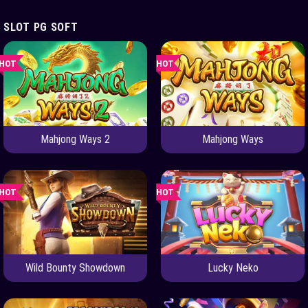
SLOT PG SOFT
HOT
HOT
Mahjong Ways 2
Mahjong Ways
HOT
HOT
Wild Bounty Showdown
Lucky Neko