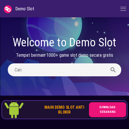
Demo Slot
Welcome to Demo Slot
Tempat bermain 1000+ game slot demo secara gratis
MAIN DEMO SLOT ANTI
DOWNLOAD
BLOKIR
SEKARANG