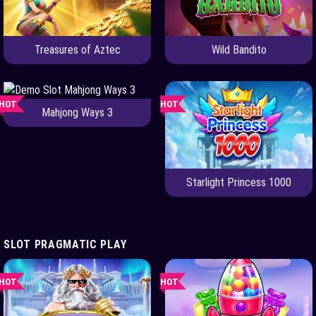
Treasures of Aztec
Wild Bandito
HOT
HOT
Mahjong Ways 3
Starlight Princess 1000
SLOT PRAGMATIC PLAY
HOT
HOT