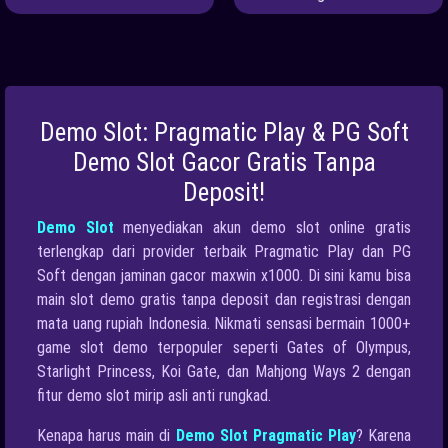
Demo Slot: Pragmatic Play & PG Soft
Demo Slot Gacor Gratis Tanpa
Deposit!
Demo Slot
menyediakan akun demo slot online gratis
terlengkap dari provider terbaik Pragmatic Play dan PG
Soft dengan jaminan gacor maxwin x1000. Di sini kamu bisa
main slot demo gratis tanpa deposit dan registrasi dengan
mata uang rupiah Indonesia. Nikmati sensasi bermain 1000+
game slot demo terpopuler seperti Gates of Olympus,
Starlight Princess, Koi Gate, dan Mahjong Ways 2 dengan
fitur demo slot mirip asli anti rungkad.
Kenapa harus main di
Demo Slot Pragmatic Play
? Karena