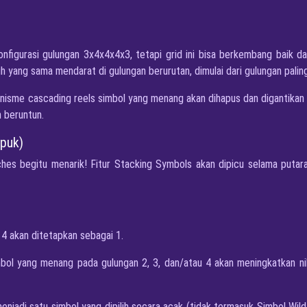
nfigurasi gulungan 3x4x4x4x3, tetapi grid ini bisa berkembang baik da
h yang sama mendarat di gulungan berurutan, dimulai dari gulungan paling 
me cascading reels simbol yang menang akan dihapus dan digantikan ol
 beruntun.
mpuk)
ches begitu menarik! Fitur Stacking Symbols akan dipicu selama put
an 4 akan ditetapkan sebagai 1.
mbol yang menang pada gulungan 2, 3, dan/atau 4 akan meningkatkan ni
enjadi satu simbol yang dipilih secara acak (tidak termasuk Simbol Wild