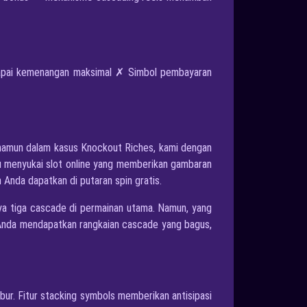
capai kemenangan maksimal ✗ Simbol pembayaran
s" namun dalam kasus Knockout Riches, kami dengan
alu menyukai slot online yang memberikan gambaran
Anda dapatkan di putaran spin gratis.
ya tiga cascade di permainan utama. Namun, yang
ka Anda mendapatkan rangkaian cascade yang bagus,
ur. Fitur stacking symbols memberikan antisipasi