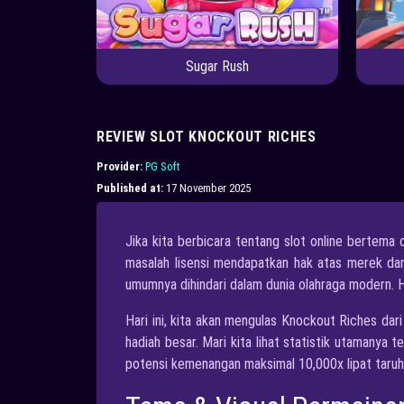
Sugar Rush
REVIEW SLOT KNOCKOUT RICHES
Provider:
PG Soft
Published at:
17 November 2025
Jika kita berbicara tentang slot online bertema 
masalah lisensi mendapatkan hak atas merek dan 
umumnya dihindari dalam dunia olahraga modern. 
Hari ini, kita akan mengulas Knockout Riches da
hadiah besar. Mari kita lihat statistik utamanya
potensi kemenangan maksimal 10,000x lipat taruh