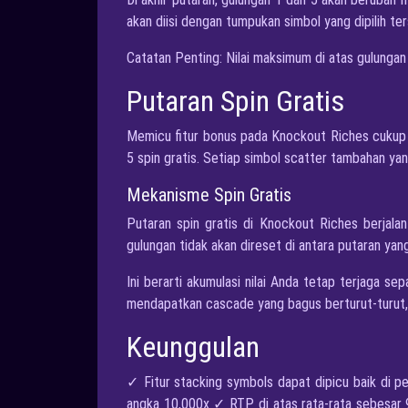
akan diisi dengan tumpukan simbol yang dipilih t
Catatan Penting: Nilai maksimum di atas gulungan
Putaran Spin Gratis
Memicu fitur bonus pada Knockout Riches cukup
5 spin gratis. Setiap simbol scatter tambahan ya
Mekanisme Spin Gratis
Putaran spin gratis di Knockout Riches berjala
gulungan tidak akan direset di antara putaran yang
Ini berarti akumulasi nilai Anda tetap terjaga 
mendapatkan cascade yang bagus berturut-turut, 
Keunggulan
✓ Fitur stacking symbols dapat dipicu baik di 
angka 10,000x ✓ RTP di atas rata-rata sebesar