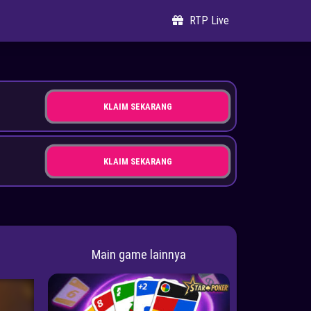
RTP Live
KLAIM SEKARANG
KLAIM SEKARANG
Main game lainnya