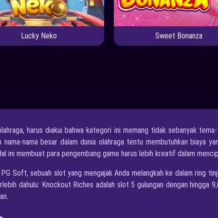
Lucky Neko
Sweet Bonanza
olahraga, harus diakui bahwa kategori ini memang tidak sebanyak tema-
nama-nama besar dalam dunia olahraga tentu membutuhkan biaya yang ti
Hal ini membuat para pengembang game harus lebih kreatif dalam mencipt
ri PG Soft, sebuah slot yang mengajak Anda melangkah ke dalam ring ti
 terlebih dahulu: Knockout Riches adalah slot 5 gulungan dengan hingga
an.