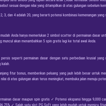
ersebut sesuai dengan nilai yang ditampilkan di atas gulungan sebelum k
 2, 3, dan 4 adalah 20, yang berarti potensi kombinasi kemenangan yang 
 mudah Anda hanya memerlukan 2 simbol scatter di permainan dasar un
ng muncul akan menambahkan 5 spin gratis lagi ke total awal Anda.
n persis seperti permainan dasar dengan satu perbedaan krusial yang
 kalah.
sepanjang fitur bonus, memberikan peluang yang jauh lebih besar untuk
nilai di atas gulungan akan terus meningkat, membuka jalan menuju pote
permainan dasar maupun spin gratis ✓ Potensi ekspansi hingga 9,000 
 96.75% ✓ Salah satu slot PG Soft yang lebih mudah untuk memicu fi