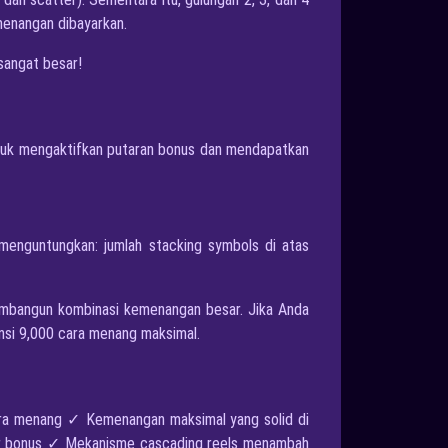
emenangan dibayarkan.
sangat besar!
tuk mengaktifkan putaran bonus dan mendapatkan
 menguntungkan: jumlah stacking symbols di atas
 membangun kombinasi kemenangan besar. Jika Anda
nsi 9,000 cara menang maksimal.
cara menang ✓ Kemenangan maksimal yang solid di
tur bonus ✓ Mekanisme cascading reels menambah