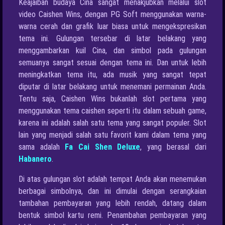
Keajaiban budaya Cina sangat menakjubkan melalui slot
video Caishen Wins, dengan PG Soft menggunakan warna-
warna cerah dan grafik luar biasa untuk mengekspresikan
tema ini. Gulungan tersebar di latar belakang yang
menggambarkan kuil Cina, dan simbol pada gulungan
semuanya sangat sesuai dengan tema ini. Dan untuk lebih
meningkatkan tema itu, ada musik yang sangat tepat
diputar di latar belakang untuk menemani permainan Anda.
Tentu saja, Caishen Wins bukanlah slot pertama yang
menggunakan tema caishen seperti itu dalam sebuah game,
karena ini adalah salah satu tema yang sangat populer. Slot
lain yang menjadi salah satu favorit kami dalam tema yang
sama adalah
Fa Cai Shen Deluxe
, yang berasal dari
Habanero
.
Di atas gulungan slot adalah tempat Anda akan menemukan
berbagai simbolnya, dan ini dimulai dengan serangkaian
tambahan pembayaran yang lebih rendah, datang dalam
bentuk simbol kartu remi. Penambahan pembayaran yang