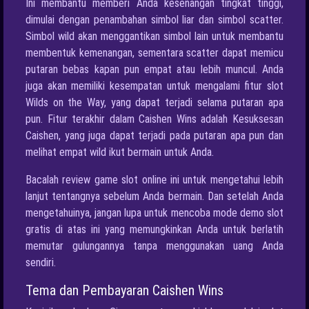
Ini membantu memberi Anda kesenangan tingkat tinggi,
dimulai dengan penambahan simbol liar dan simbol scatter.
Simbol wild akan menggantikan simbol lain untuk membantu
membentuk kemenangan, sementara scatter dapat memicu
putaran bebas kapan pun empat atau lebih muncul. Anda
juga akan memiliki kesempatan untuk mengalami fitur slot
Wilds on the Way, yang dapat terjadi selama putaran apa
pun. Fitur terakhir dalam Caishen Wins adalah Kesuksesan
Caishen, yang juga dapat terjadi pada putaran apa pun dan
melihat empat wild ikut bermain untuk Anda.
Bacalah review game slot online ini untuk mengetahui lebih
lanjut tentangnya sebelum Anda bermain. Dan setelah Anda
mengetahuinya, jangan lupa untuk mencoba mode demo slot
gratis di atas ini yang memungkinkan Anda untuk berlatih
memutar gulungannya tanpa menggunakan uang Anda
sendiri.
Tema dan Pembayaran Caishen Wins