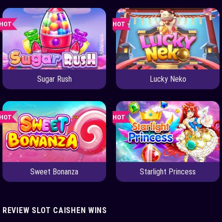
HOT
HOT
Sugar Rush
Lucky Neko
HOT
HOT
Sweet Bonanza
Starlight Princess
REVIEW SLOT CAISHEN WINS