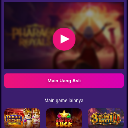
Main Uang Asli
Main game lainnya