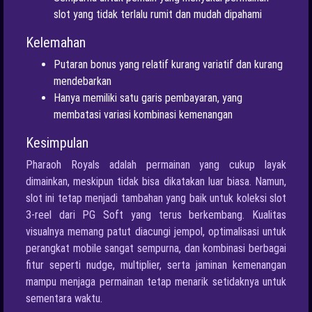
slot yang tidak terlalu rumit dan mudah dipahami
Kelemahan
Putaran bonus yang relatif kurang variatif dan kurang
mendebarkan
Hanya memiliki satu garis pembayaran, yang
membatasi variasi kombinasi kemenangan
Kesimpulan
Pharaoh Royals adalah permainan yang cukup layak
dimainkan, meskipun tidak bisa dikatakan luar biasa. Namun,
slot ini tetap menjadi tambahan yang baik untuk koleksi slot
3-reel dari PG Soft yang terus berkembang. Kualitas
visualnya memang patut diacungi jempol, optimalisasi untuk
perangkat mobile sangat sempurna, dan kombinasi berbagai
fitur seperti nudge, multiplier, serta jaminan kemenangan
mampu menjaga permainan tetap menarik setidaknya untuk
sementara waktu.