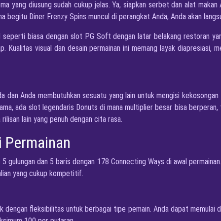
 tema yang diusung sudah cukup jelas. Ya, siapkan serbet dan alat mak
ena begitu Diner Frenzy Spins muncul di perangkat Anda, Anda akan langs
 seperti biasa dengan slot PG Soft dengan latar belakang restoran yan
ap. Kualitas visual dan desain permainan ini memang layak diapresias
n Anda dan Anda membutuhkan sesuatu yang lain untuk mengisi kekosonga
ma, ada slot legendaris Donuts di mana multiplier besar bisa berperan, 
rilisan lain yang penuh dengan cita rasa.
i Permainan
ne 5 gulungan dan 5 baris dengan 178 Connecting Ways di awal permainan. 
ian yang cukup kompetitif.
ik dengan fleksibilitas untuk berbagai tipe pemain. Anda dapat memulai d
aksimum 100 per putaran.