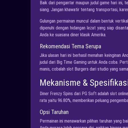
Baik dari pengantar maupun judul game hari ini,
siang. Jangan khawatir tentang transportasi, kar
Gulungan permainan muncul dalam bentuk vertikal
dipenuhi dengan hidangan lezat yang siap disant
Anda ke suasana diner klasik Amerika.
Rekomendasi Tema Serupa
Jika ulasan hari ini berhasil menahan keingina
judul dari Big Time Gaming untuk Anda coba. Perta
manis, cobalah slot Burgers dari studio yang sama 
Mekanisme & Spesifikas
Diner Frenzy Spins dari PG Soft adalah slot onli
rata yaitu 96.80%, memberikan peluang pengembal
Opsi Taruhan
Permainan ini menawarkan pilihan taruhan yang ba
Anda merasa lebih percaya diri, naikkan hingga m