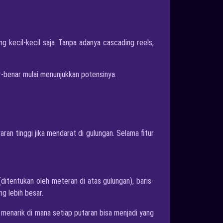
 kecil-kecil saja. Tanpa adanya cascading reels,
ar-benar mulai menunjukkan potensinya.
an tinggi jika mendarat di gulungan. Selama fitur
itentukan oleh meteran di atas gulungan), baris-
g lebih besar.
menarik di mana setiap putaran bisa menjadi yang