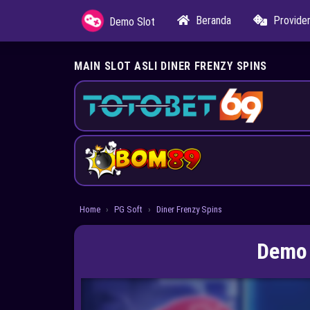
Beranda
Provide
Demo Slot
MAIN SLOT ASLI DINER FRENZY SPINS
Home
PG Soft
Diner Frenzy Spins
Demo 