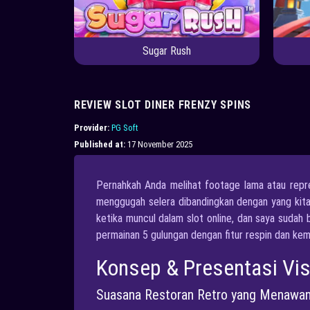
Sugar Rush
REVIEW SLOT DINER FRENZY SPINS
Provider:
PG Soft
Published at:
17 November 2025
Pernahkah Anda melihat footage lama atau repres
menggugah selera dibandingkan dengan yang kita 
ketika muncul dalam slot online, dan saya sudah
permainan 5 gulungan dengan fitur respin dan ke
Konsep & Presentasi Vis
Suasana Restoran Retro yang Menawa