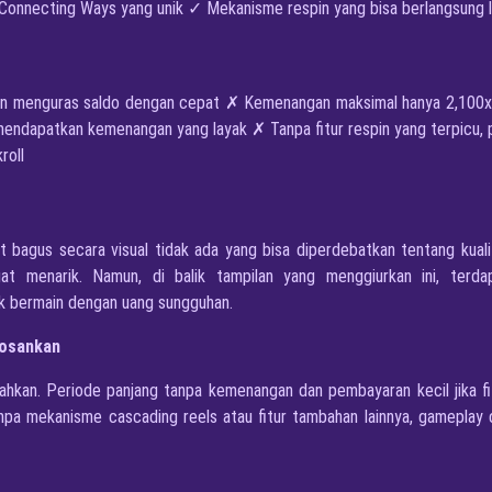
onnecting Ways yang unik ✓ Mekanisme respin yang bisa berlangsung 
n menguras saldo dengan cepat ✗ Kemenangan maksimal hanya 2,100x
k mendapatkan kemenangan yang layak ✗ Tanpa fitur respin yang terpicu
roll
 bagus secara visual tidak ada yang bisa diperdebatkan tentang kuali
gat menarik. Namun, di balik tampilan yang menggiurkan ini, terd
 bermain dengan uang sungguhan.
bosankan
hkan. Periode panjang tanpa kemenangan dan pembayaran kecil jika fit
pa mekanisme cascading reels atau fitur tambahan lainnya, gameplay 