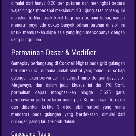
dimulai dari hanya 0,20 per putaran dan meningkat secara
wajar hingga mencapai maksimum 20. Ujung atas rentang ini
mungkin terlihat agak kecil bagi para pemain besar, namun
menurut saya ada cukup banyak pilihan taruhan di slot ini
untuk memuaskan siapa saja yang ingin mencobanya dengan
uang sungguhan.
Permainan Dasar & Modifier
Gameplay berlangsung di Cocktail Nights pada grid gulungan
berukuran 6×5, di mana jumlah simbol yang muncul di setiap
gulungan akan bervariasi. Ini sangat mirip dengan gaya slot
Megaways, dan dalam judul khusus ini dari PG Soft,
permainan dapat menghasilkan hingga 15.625 garis
pembayaran pada putaran mana pun. Kemenangan tercipta
dan diberikan ketika 3 atau lebih simbol yang sama
mendarat pada gulungan yang berdekatan, dimulai dari
gulungan paling kiri terlebih dahulu.
Cascading Reels