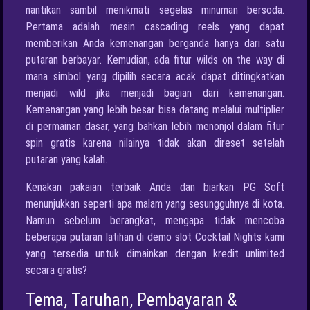
nantikan sambil menikmati segelas minuman bersoda.
Pertama adalah mesin cascading reels yang dapat
memberikan Anda kemenangan berganda hanya dari satu
putaran berbayar. Kemudian, ada fitur wilds on the way di
mana simbol yang dipilih secara acak dapat ditingkatkan
menjadi wild jika menjadi bagian dari kemenangan.
Kemenangan yang lebih besar bisa datang melalui multiplier
di permainan dasar, yang bahkan lebih menonjol dalam fitur
spin gratis karena nilainya tidak akan direset setelah
putaran yang kalah.
Kenakan pakaian terbaik Anda dan biarkan PG Soft
menunjukkan seperti apa malam yang sesungguhnya di kota.
Namun sebelum berangkat, mengapa tidak mencoba
beberapa putaran latihan di demo slot Cocktail Nights kami
yang tersedia untuk dimainkan dengan kredit unlimited
secara gratis?
Tema, Taruhan, Pembayaran &