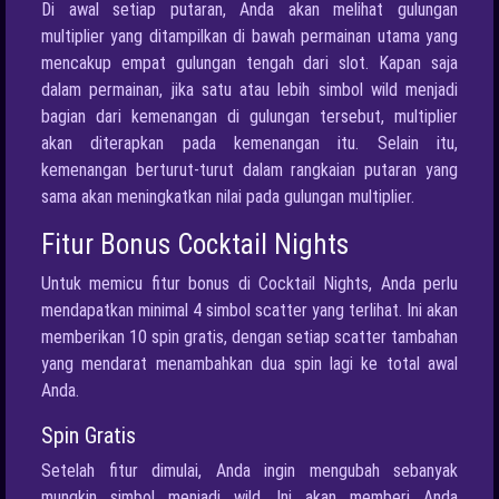
Di awal setiap putaran, Anda akan melihat gulungan
multiplier yang ditampilkan di bawah permainan utama yang
mencakup empat gulungan tengah dari slot. Kapan saja
dalam permainan, jika satu atau lebih simbol wild menjadi
bagian dari kemenangan di gulungan tersebut, multiplier
akan diterapkan pada kemenangan itu. Selain itu,
kemenangan berturut-turut dalam rangkaian putaran yang
sama akan meningkatkan nilai pada gulungan multiplier.
Fitur Bonus Cocktail Nights
Untuk memicu fitur bonus di Cocktail Nights, Anda perlu
mendapatkan minimal 4 simbol scatter yang terlihat. Ini akan
memberikan 10 spin gratis, dengan setiap scatter tambahan
yang mendarat menambahkan dua spin lagi ke total awal
Anda.
Spin Gratis
Setelah fitur dimulai, Anda ingin mengubah sebanyak
mungkin simbol menjadi wild. Ini akan memberi Anda