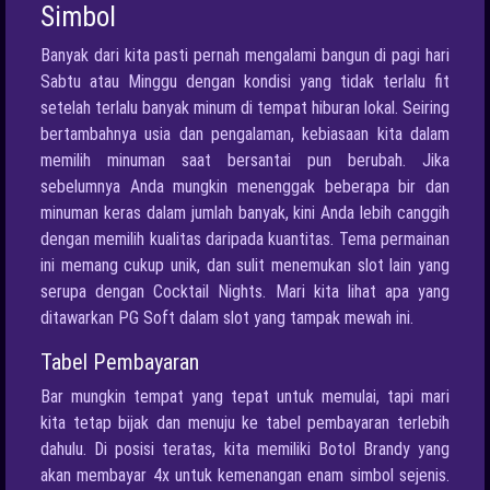
Simbol
Banyak dari kita pasti pernah mengalami bangun di pagi hari
Sabtu atau Minggu dengan kondisi yang tidak terlalu fit
setelah terlalu banyak minum di tempat hiburan lokal. Seiring
bertambahnya usia dan pengalaman, kebiasaan kita dalam
memilih minuman saat bersantai pun berubah. Jika
sebelumnya Anda mungkin menenggak beberapa bir dan
minuman keras dalam jumlah banyak, kini Anda lebih canggih
dengan memilih kualitas daripada kuantitas. Tema permainan
ini memang cukup unik, dan sulit menemukan slot lain yang
serupa dengan Cocktail Nights. Mari kita lihat apa yang
ditawarkan PG Soft dalam slot yang tampak mewah ini.
Tabel Pembayaran
Bar mungkin tempat yang tepat untuk memulai, tapi mari
kita tetap bijak dan menuju ke tabel pembayaran terlebih
dahulu. Di posisi teratas, kita memiliki Botol Brandy yang
akan membayar 4x untuk kemenangan enam simbol sejenis.