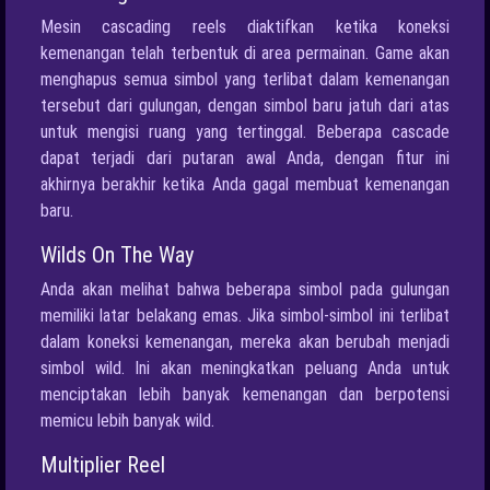
Mesin cascading reels diaktifkan ketika koneksi
kemenangan telah terbentuk di area permainan. Game akan
menghapus semua simbol yang terlibat dalam kemenangan
tersebut dari gulungan, dengan simbol baru jatuh dari atas
untuk mengisi ruang yang tertinggal. Beberapa cascade
dapat terjadi dari putaran awal Anda, dengan fitur ini
akhirnya berakhir ketika Anda gagal membuat kemenangan
baru.
Wilds On The Way
Anda akan melihat bahwa beberapa simbol pada gulungan
memiliki latar belakang emas. Jika simbol-simbol ini terlibat
dalam koneksi kemenangan, mereka akan berubah menjadi
simbol wild. Ini akan meningkatkan peluang Anda untuk
menciptakan lebih banyak kemenangan dan berpotensi
memicu lebih banyak wild.
Multiplier Reel