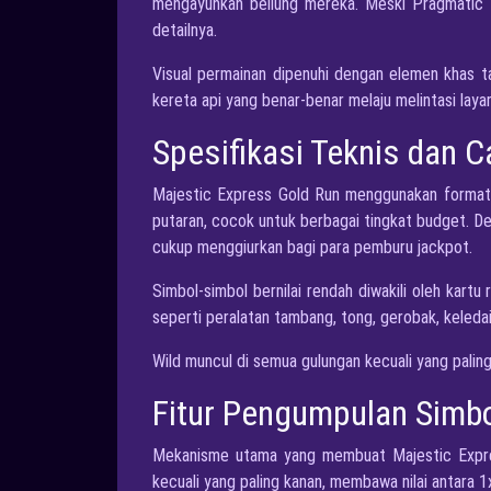
mengayunkan beliung mereka. Meski Pragmatic Pl
detailnya.
Visual permainan dipenuhi dengan elemen khas t
kereta api yang benar-benar melaju melintasi layar
Spesifikasi Teknis dan 
Majestic Express Gold Run menggunakan format 
putaran, cocok untuk berbagai tingkat budget. D
cukup menggiurkan bagi para pemburu jackpot.
Simbol-simbol bernilai rendah diwakili oleh kar
seperti peralatan tambang, tong, gerobak, keleda
Wild muncul di semua gulungan kecuali yang palin
Fitur Pengumpulan Simbo
Mekanisme utama yang membuat Majestic Expres
kecuali yang paling kanan, membawa nilai antara 1