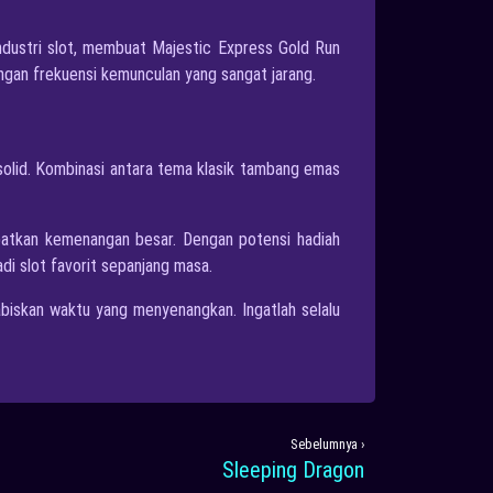
ndustri slot, membuat Majestic Express Gold Run
engan frekuensi kemunculan yang sangat jarang.
olid. Kombinasi antara tema klasik tambang emas
apatkan kemenangan besar. Dengan potensi hadiah
di slot favorit sepanjang masa.
abiskan waktu yang menyenangkan. Ingatlah selalu
Sebelumnya ›
Sleeping Dragon