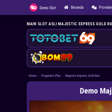
Beranda
Provide
Demo Slot
MAIN SLOT ASLI MAJESTIC EXPRESS GOLD R
Home
Pragmatic Play
Majestic Express Gold Run
Demo Maje