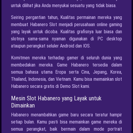
untuk dilihat jika Anda menyukai sesuatu yang tidak biasa.
Seiring pergantian tahun, Kualitas permainan mereka yang
membuat Habanero Slot menjadi perusahaan online gaming
yang layak untuk dicoba. Kualitas grafisnya luar biasa dan
slotnya sama-sama nyaman digunakan di PC desktop
ataupun perangkat seluler Android dan IOS.
Komitmen mereka terhadap gamer di seluruh dunia yang
membedakan mereka. Game Habanero tersedia dalam
semua bahasa utama Eropa serta Cina, Jepang, Korea,
Thailand, Indonesia, dan Vietnam. Kamu bisa memainkan slot
Habanero secara gratis di Demo Slot kami.
Mesin Slot Habanero yang Layak untuk
Dimainkan
Habanero menambahkan game baru secara teratur hampir
setiap bulan. Kamu pasti bisa memainkan game mereka di
semua perangkat, baik bermain dalam mode portrait