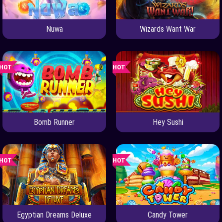
Nuwa
Wizards Want War
HOT
HOT
Bomb Runner
Hey Sushi
HOT
HOT
Egyptian Dreams Deluxe
Candy Tower