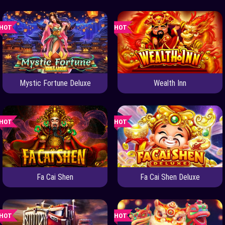
HOT
HOT
Mystic Fortune Deluxe
Wealth Inn
HOT
HOT
Fa Cai Shen
Fa Cai Shen Deluxe
HOT
HOT