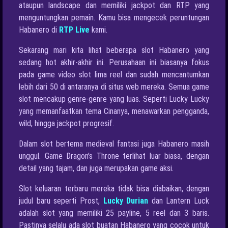
ataupun landscape dan memiliki jackpot dan RTP yang
menguntungkan pemain. Kamu bisa mengecek peruntungan
Habanero di
RTP Live
kami.
Sekarang mari kita lihat beberapa slot Habanero yang
sedang hot akhir-akhir ini. Perusahaan ini biasanya fokus
pada game video slot lima reel dan sudah mencantumkan
lebih dari 50 di antaranya di situs web mereka. Semua game
slot mencakup genre-genre yang luas. Seperti Lucky Lucky
yang memanfaatkan tema Cinanya, menawarkan pengganda,
wild, hingga jackpot progresif.
Dalam slot bertema medieval fantasi juga Habanero masih
unggul. Game Dragon's Throne terlihat luar biasa, dengan
detail yang tajam, dan juga merupakan game aksi.
Slot keluaran terbaru mereka tidak bisa diabaikan, dengan
judul baru seperti Prost,
Lucky Durian
dan Lantern Luck
adalah slot yang memiliki 25 payline, 5 reel dan 3 baris.
Pastinya selalu ada slot buatan Habanero yang cocok untuk