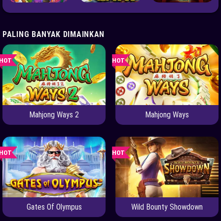
PALING BANYAK DIMAINKAN
HOT
HOT
Mahjong Ways 2
Mahjong Ways
HOT
HOT
Gates Of Olympus
Wild Bounty Showdown