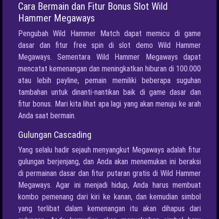
Cara Bermain dan Fitur Bonus Slot Wild
Hammer Megaways
Pengubah Wild Hammer Match dapat memicu di game
dasar dan fitur free spin di slot demo Wild Hammer
Megaways. Sementara Wild Hammer Megaways dapat
mencatat kemenangan dan meningkatkan hiburan di 100.000
atau lebih payline, pemain memiliki beberapa suguhan
tambahan untuk dinanti-nantikan baik di game dasar dan
fitur bonus. Mari kita lihat apa lagi yang akan menuju ke arah
Anda saat bermain.
Gulungan Cascading
Yang selalu hadir sejauh menyangkut Megaways adalah fitur
gulungan berjenjang, dan Anda akan menemukan ini beraksi
di permainan dasar dan fitur putaran gratis di Wild Hammer
Megaways. Agar ini menjadi hidup, Anda harus membuat
kombo pemenang dari kiri ke kanan, dan kemudian simbol
yang terlibat dalam kemenangan itu akan dihapus dari