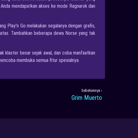
h, Anda mendapatkan akses ke mode Ragnarok dan
ng Play'n Go melakukan segalanya dengan grafis,
 atas. Tambahkan beberapa dewa Norse yang tak
ak klaster besar sejak awal, dan coba manfaatkan
 mencoba membuka semua fitur spesialnya.
Sebelumnya ›
Grim Muerto