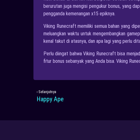
berurutan juga mengisi pengukur bonus, yang d
pengganda kemenangan x15 epiknya.
Viking Runecraft memiliki semua bahan yang dip
meluangkan waktu untuk mengembangkan gamepla
kenal takut di atasnya, dan apa lagi yang perlu di
Perlu diingat bahwa Viking Runecraft bisa menja
fitur bonus sebanyak yang Anda bisa. Viking Run
‹ Selanjutnya
Happy Ape