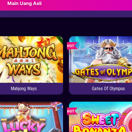
Main Uang Asli
HOT
Mahjong Ways
Gates Of Olympus
HOT