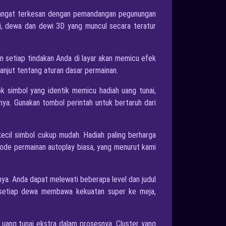
sangat terkesan dengan pemandangan pegunungan
si, dewa dan dewi 3D yang muncul secara teratur
an setiap tindakan Anda di layar akan memicu efek
lanjut tentang aturan dasar permainan.
ok simbol yang identik memicu hadiah uang tunai,
ya. Gunakan tombol perintah untuk bertaruh dari
ecil simbol cukup mudah. Hadiah paling berharga
 mode permainan autoplay biasa, yang menurut kami
ya. Anda dapat melewati beberapa level dan judul
an setiap dewa membawa kekuatan super ke meja,
 uang tunai ekstra dalam prosesnya. Cluster yang