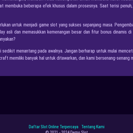
apat membuka beberapa efek khusus dalam prosesnya. Saat terisi penu
erlukan untuk menjadi game slot yang sukses sepanjang masa. Pengemba
y asli dan memasukkan kemenangan besar dan fitur bonus dinamis di
tanyakan?
di sedikit menantang pada awalnya. Jangan berharap untuk mulai mencet
ecraft memiliki banyak hal untuk ditawarkan, dan kami bersenang-senang
Daftar Slot Online Terpercaya
Tentang Kami
© 2021 - 2024 Demo Slot