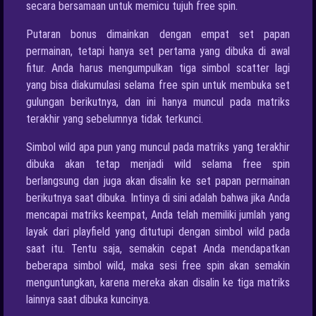
secara bersamaan untuk memicu tujuh free spin.
Putaran bonus dimainkan dengan empat set papan
permainan, tetapi hanya set pertama yang dibuka di awal
fitur. Anda harus mengumpulkan tiga simbol scatter lagi
yang bisa diakumulasi selama free spin untuk membuka set
gulungan berikutnya, dan ini hanya muncul pada matriks
terakhir yang sebelumnya tidak terkunci.
Simbol wild apa pun yang muncul pada matriks yang terakhir
dibuka akan tetap menjadi wild selama free spin
berlangsung dan juga akan disalin ke set papan permainan
berikutnya saat dibuka. Intinya di sini adalah bahwa jika Anda
mencapai matriks keempat, Anda telah memiliki jumlah yang
layak dari playfield yang ditutupi dengan simbol wild pada
saat itu. Tentu saja, semakin cepat Anda mendapatkan
beberapa simbol wild, maka sesi free spin akan semakin
menguntungkan, karena mereka akan disalin ke tiga matriks
lainnya saat dibuka kuncinya.