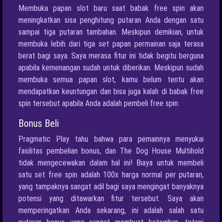
Membuka papan slot baru saat babak free spin akan
meningkatkan sisa penghitung putaran Anda dengan satu
sampai tiga putaran tambahan. Meskipun demikian, untuk
membuka lebih dari tiga set papan permainan saja terasa
berat bagi saya. Saya merasa fitur ini tidak begitu berguna
apabila kemenangan sudah untuk diberikan. Meskipun sudah
membuka semua papan slot, kamu belum tentu akan
mendapatkan keuntungan dan bisa juga kalah di babak free
spin tersebut apabila Anda adalah pembeli free spin.
Bonus Beli
Pragmatic Play tahu bahwa para pemainnya menyukai
fasilitas pembelian bonus, dan The Dog House Multihold
tidak mengecewakan dalam hal ini! Biaya untuk membeli
satu set free spin adalah 100x harga normal per putaran,
yang tampaknya sangat adil bagi saya mengingat banyaknya
potensi yang ditawarkan fitur tersebut. Saya akan
memperingatkan Anda sekarang, ini adalah salah satu