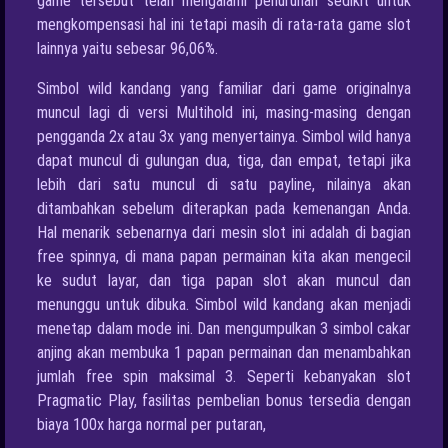
game tersebut telah mengalami penurunan sedikit untuk
mengkompensasi hal ini tetapi masih di rata-rata game slot
lainnya yaitu sebesar 96,06%.
Simbol wild kandang yang familiar dari game originalnya
muncul lagi di versi Multihold ini, masing-masing dengan
pengganda 2x atau 3x yang menyertainya. Simbol wild hanya
dapat muncul di gulungan dua, tiga, dan empat, tetapi jika
lebih dari satu muncul di satu payline, nilainya akan
ditambahkan sebelum diterapkan pada kemenangan Anda.
Hal menarik sebenarnya dari mesin slot ini adalah di bagian
free spinnya, di mana papan permainan kita akan mengecil
ke sudut layar, dan tiga papan slot akan muncul dan
menunggu untuk dibuka. Simbol wild kandang akan menjadi
menetap dalam mode ini. Dan mengumpulkan 3 simbol cakar
anjing akan membuka 1 papan permainan dan menambahkan
jumlah free spin maksimal 3. Seperti kebanyakan slot
Pragmatic Play, fasilitas pembelian bonus tersedia dengan
biaya 100x harga normal per putaran,