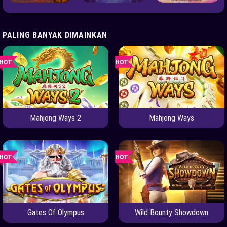
PALING BANYAK DIMAINKAN
HOT
HOT
Mahjong Ways 2
Mahjong Ways
HOT
HOT
Gates Of Olympus
Wild Bounty Showdown