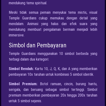
mendukung tema spiritual.
Meski tidak semua pemain menyukai tema mistis, visual
Temple Guardians cukup memukau dengan detail yang
mendalam. Animasi yang halus dan efek suara yang
mendukung membuat pengalaman bermain menjadi lebih
immersive.
Simbol dan Pembayaran
Temple Guardians menggunakan 10 simbol berbeda yang
terbagi dalam dua kategori:
Simbol Rendah:
Kartu 10, J, Q, K, dan A yang memberikan
pembayaran 10x taruhan untuk kombinasi 5 simbol identik.
Simbol Premium:
Botol ramuan, cincin, burung hantu,
serigala, dan beruang sebagai simbol tertinggi. Simbol
premium memberikan pembayaran 20x hingga 200x taruhan
untuk 5 simbol sejenis.