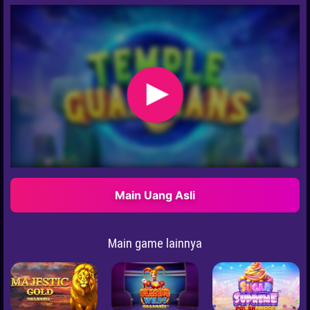
Main Uang Asli
Main game lainnya