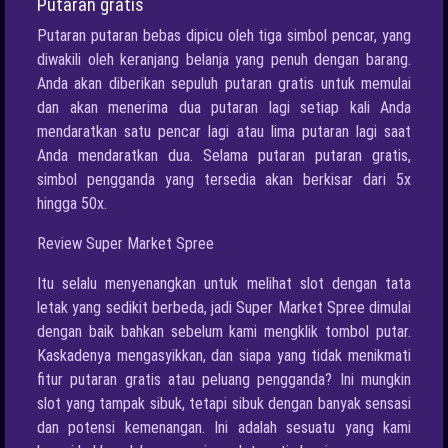
Putaran gratis
Putaran putaran bebas dipicu oleh tiga simbol pencar, yang
diwakili oleh keranjang belanja yang penuh dengan barang.
Anda akan diberikan sepuluh putaran gratis untuk memulai
dan akan menerima dua putaran lagi setiap kali Anda
mendaratkan satu pencar lagi atau lima putaran lagi saat
Anda mendaratkan dua. Selama putaran putaran gratis,
simbol pengganda yang tersedia akan berkisar dari 5x
hingga 50x.
Review Super Market Spree
Itu selalu menyenangkan untuk melihat slot dengan tata
letak yang sedikit berbeda, jadi Super Market Spree dimulai
dengan baik bahkan sebelum kami mengklik tombol putar.
Kaskadenya mengasyikkan, dan siapa yang tidak menikmati
fitur putaran gratis atau peluang pengganda? Ini mungkin
slot yang tampak sibuk, tetapi sibuk dengan banyak sensasi
dan potensi kemenangan. Ini adalah sesuatu yang kami