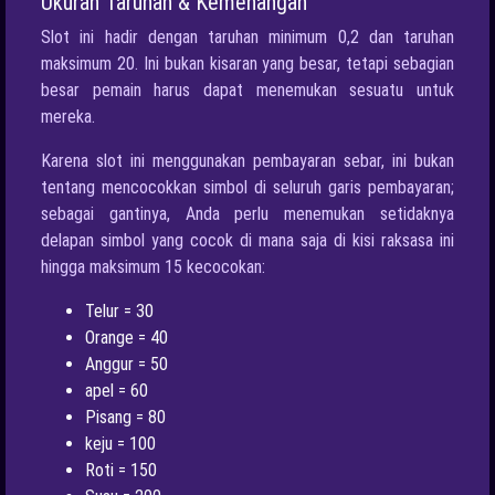
Ukuran Taruhan & Kemenangan
Slot ini hadir dengan taruhan minimum 0,2 dan taruhan
maksimum 20. Ini bukan kisaran yang besar, tetapi sebagian
besar pemain harus dapat menemukan sesuatu untuk
mereka.
Karena slot ini menggunakan pembayaran sebar, ini bukan
tentang mencocokkan simbol di seluruh garis pembayaran;
sebagai gantinya, Anda perlu menemukan setidaknya
delapan simbol yang cocok di mana saja di kisi raksasa ini
hingga maksimum 15 kecocokan:
Telur = 30
Orange = 40
Anggur = 50
apel = 60
Pisang = 80
keju = 100
Roti = 150