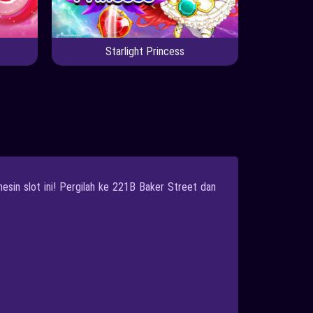
Starlight Princess
esin slot ini! Pergilah ke 221B Baker Street dan