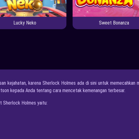
Lucky Neko
Sweet Bonanza
san kejahatan, karena Sherlock Holmes ada di sini untuk memecahkan m
 Watson kepada Anda tentang cara mencetak kemenangan terbesar.
ot Sherlock Holmes yaitu: