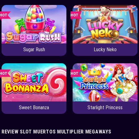
HOT
HOT
Sugar Rush
Lucky Neko
HOT
HOT
Sweet Bonanza
Starlight Princess
REVIEW SLOT MUERTOS MULTIPLIER MEGAWAYS