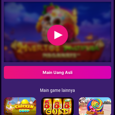
Main Uang Asli
Main game lainnya