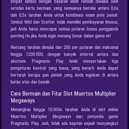
empat simbol dengan bayaran lebih rendah diwakili oleh
setelan kartu bermain, yang semuanya bernilai antara 0,6x
dan 0,5x taruhan Anda untuk kombinasi enam jenis penuh.
Simbol Wild dan Scatter tidak memiliki pembayaran khusus,
jadi Anda harus mencapai semua putaran bonus pengganda
penting itu jika Anda ingin menang besar dalam game ini!
Rentang taruhan dimulai dari 200 per putaran dan maksimal
hingga 1200.000, dengan banyak interval antara dua
ekstrem. Pragmatic Play telah menyertakan tiga
pengaturan kontrol yang biasa, yang berarti Anda dapat
bertaruh berapa pun jumlah yang Anda inginkan di antara
batas atas dan bawah.
Cara Bermain dan Fitur Slot Muertos Multiplier
Megaways
Menangkan hingga 10.000x taruhan Anda di slot online
Muertos Multiplier Megaways dari penyedia game
Pragmatic Play. Jadi, tidak ada kejutan sejauh menyangkut