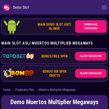
Demo Slot
MAIN DEMO SLOT ANTI
DOWNLOAD
BLOKIR
SEKARANG
MAIN SLOT ASLI MUERTOS MULTIPLIER MEGAWAYS
BONUS FREE SPIN
KLAIM SEKARANG
BONUS 10X SPIN
KLAIM SEKARANG
GRATIS
Home
Pragmatic Play
Muertos Multiplier Megaways
Demo Muertos Multiplier Megaways