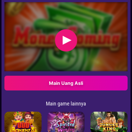
Main Uang Asli
Main game lainnya