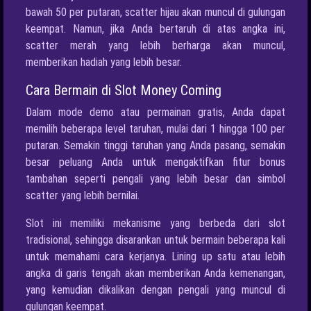
bawah 50 per putaran, scatter hijau akan muncul di gulungan
keempat. Namun, jika Anda bertaruh di atas angka ini,
scatter merah yang lebih berharga akan muncul,
memberikan hadiah yang lebih besar.
Cara Bermain di Slot Money Coming
Dalam mode demo atau permainan gratis, Anda dapat
memilih beberapa level taruhan, mulai dari 1 hingga 100 per
putaran. Semakin tinggi taruhan yang Anda pasang, semakin
besar peluang Anda untuk mengaktifkan fitur bonus
tambahan seperti pengali yang lebih besar dan simbol
scatter yang lebih bernilai.
Slot ini memiliki mekanisme yang berbeda dari slot
tradisional, sehingga disarankan untuk bermain beberapa kali
untuk memahami cara kerjanya. Lining up satu atau lebih
angka di garis tengah akan memberikan Anda kemenangan,
yang kemudian dikalikan dengan pengali yang muncul di
gulungan keempat.