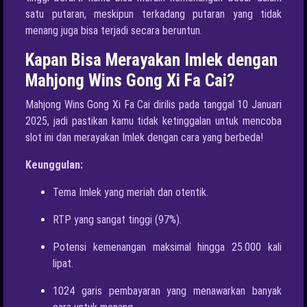
satu putaran, meskipun terkadang putaran yang tidak
menang juga bisa terjadi secara beruntun.
Kapan Bisa Merayakan Imlek dengan
Mahjong Wins Gong Xi Fa Cai?
Mahjong Wins Gong Xi Fa Cai
dirilis pada tanggal 10 Januari
2025, jadi pastikan kamu tidak ketinggalan untuk mencoba
slot ini dan merayakan Imlek dengan cara yang berbeda!
Keunggulan:
Tema Imlek yang meriah dan otentik.
RTP yang sangat tinggi (97%).
Potensi kemenangan maksimal hingga 25.000 kali
lipat.
1024 garis pembayaran yang menawarkan banyak