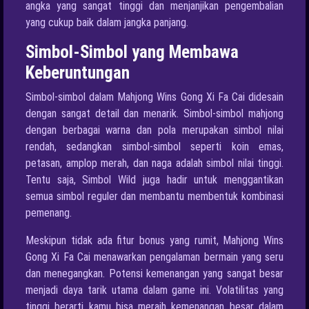
angka yang sangat tinggi dan menjanjikan pengembalian
yang cukup baik dalam jangka panjang.
Simbol-Simbol yang Membawa
Keberuntungan
Simbol-simbol dalam
Mahjong Wins Gong Xi Fa Cai
didesain
dengan sangat detail dan menarik. Simbol-simbol mahjong
dengan berbagai warna dan pola merupakan simbol nilai
rendah, sedangkan simbol-simbol seperti koin emas,
petasan, amplop merah, dan naga adalah simbol nilai tinggi.
Tentu saja, Simbol Wild juga hadir untuk menggantikan
semua simbol reguler dan membantu membentuk kombinasi
pemenang.
Meskipun tidak ada fitur bonus yang rumit,
Mahjong Wins
Gong Xi Fa Cai
menawarkan pengalaman bermain yang seru
dan menegangkan. Potensi kemenangan yang sangat besar
menjadi daya tarik utama dalam game ini. Volatilitas yang
tinggi berarti kamu bisa meraih kemenangan besar dalam