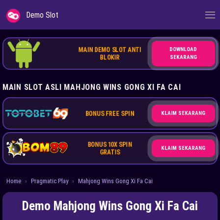
Demo Slot
MAIN DEMO SLOT ANTI
DOWNLOAD
BLOKIR
SEKARANG
MAIN SLOT ASLI MAHJONG WINS GONG XI FA CAI
BONUS FREE SPIN
KLAIM SEKARANG
BONUS 10X SPIN
KLAIM SEKARANG
GRATIS
Home
Pragmatic Play
Mahjong Wins Gong Xi Fa Cai
Demo Mahjong Wins Gong Xi Fa Cai