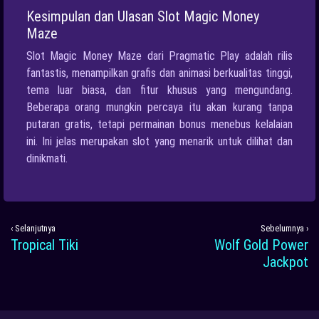
Kesimpulan dan Ulasan Slot Magic Money
Maze
Slot Magic Money Maze dari Pragmatic Play adalah rilis
fantastis, menampilkan grafis dan animasi berkualitas tinggi,
tema luar biasa, dan fitur khusus yang mengundang.
Beberapa orang mungkin percaya itu akan kurang tanpa
putaran gratis, tetapi permainan bonus menebus kelalaian
ini. Ini jelas merupakan slot yang menarik untuk dilihat dan
dinikmati.
‹ Selanjutnya
Sebelumnya ›
Tropical Tiki
Wolf Gold Power
Jackpot