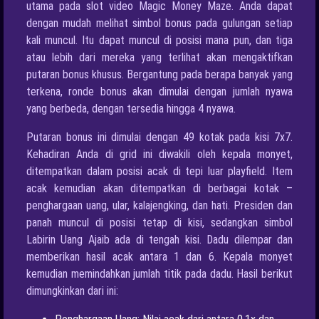
utama pada slot video Magic Money Maze. Anda dapat
dengan mudah melihat simbol bonus pada gulungan setiap
kali muncul. Itu dapat muncul di posisi mana pun, dan tiga
atau lebih dari mereka yang terlihat akan mengaktifkan
putaran bonus khusus. Bergantung pada berapa banyak yang
terkena, ronde bonus akan dimulai dengan jumlah nyawa
yang berbeda, dengan tersedia hingga 4 nyawa.
Putaran bonus ini dimulai dengan 49 kotak pada kisi 7x7.
Kehadiran Anda di grid ini diwakili oleh kepala monyet,
ditempatkan dalam posisi acak di tepi luar playfield. Item
acak kemudian akan ditempatkan di berbagai kotak –
penghargaan uang, ular, kalajengking, dan hati. Presiden dan
panah muncul di posisi tetap di kisi, sedangkan simbol
Labirin Uang Ajaib ada di tengah kisi. Dadu dilempar dan
memberikan hasil acak antara 1 dan 6. Kepala monyet
kemudian memindahkan jumlah titik pada dadu. Hasil berikut
dimungkinkan dari ini: