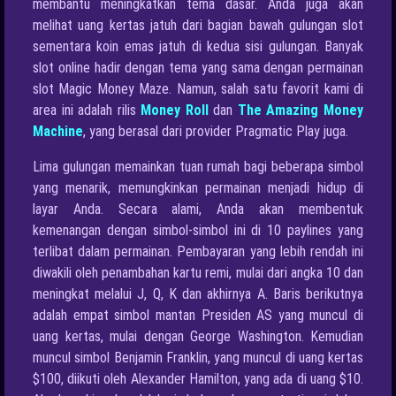
membantu meningkatkan tema dasar. Anda juga akan
melihat uang kertas jatuh dari bagian bawah gulungan slot
sementara koin emas jatuh di kedua sisi gulungan. Banyak
slot online hadir dengan tema yang sama dengan permainan
slot Magic Money Maze. Namun, salah satu favorit kami di
area ini adalah rilis
Money Roll
dan
The Amazing Money
Machine
, yang berasal dari provider Pragmatic Play juga.
Lima gulungan memainkan tuan rumah bagi beberapa simbol
yang menarik, memungkinkan permainan menjadi hidup di
layar Anda. Secara alami, Anda akan membentuk
kemenangan dengan simbol-simbol ini di 10 paylines yang
terlibat dalam permainan. Pembayaran yang lebih rendah ini
diwakili oleh penambahan kartu remi, mulai dari angka 10 dan
meningkat melalui J, Q, K dan akhirnya A. Baris berikutnya
adalah empat simbol mantan Presiden AS yang muncul di
uang kertas, mulai dengan George Washington. Kemudian
muncul simbol Benjamin Franklin, yang muncul di uang kertas
$100, diikuti oleh Alexander Hamilton, yang ada di uang $10.