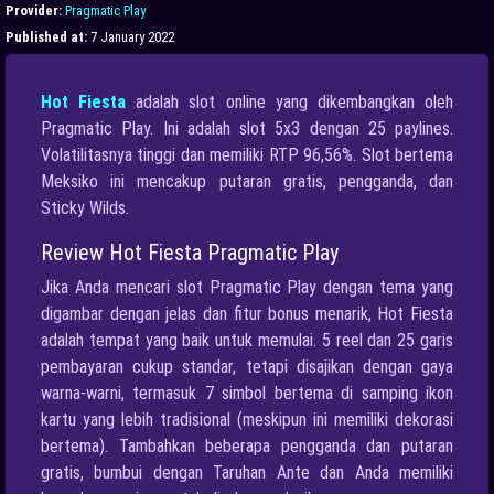
Provider:
Pragmatic Play
Published at:
7 January 2022
Hot Fiesta
adalah slot online yang dikembangkan oleh
Pragmatic Play. Ini adalah slot 5x3 dengan 25 paylines.
Volatilitasnya tinggi dan memiliki RTP 96,56%. Slot bertema
Meksiko ini mencakup putaran gratis, pengganda, dan
Sticky Wilds.
Review Hot Fiesta Pragmatic Play
Jika Anda mencari slot Pragmatic Play dengan tema yang
digambar dengan jelas dan fitur bonus menarik, Hot Fiesta
adalah tempat yang baik untuk memulai. 5 reel dan 25 garis
pembayaran cukup standar, tetapi disajikan dengan gaya
warna-warni, termasuk 7 simbol bertema di samping ikon
kartu yang lebih tradisional (meskipun ini memiliki dekorasi
bertema). Tambahkan beberapa pengganda dan putaran
gratis, bumbui dengan Taruhan Ante dan Anda memiliki