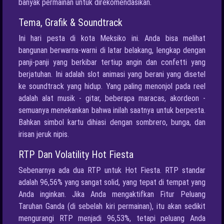
banyak permainan untuk direkomendasikan.
Tema, Grafik & Soundtrack
Ini hari pesta di kota Meksiko ini. Anda bisa melihat
bangunan berwarna-warni di latar belakang, lengkap dengan
panji-panji yang berkibar tertiup angin dan confetti yang
berjatuhan. Ini adalah slot animasi yang berani yang disetel
ke soundtrack yang hidup. Yang paling menonjol pada reel
adalah alat musik - gitar, beberapa maracas, akordeon -
semuanya menekankan bahwa inilah saatnya untuk berpesta.
Bahkan simbol kartu dihiasi dengan sombrero, bunga, dan
irisan jeruk nipis.
RTP Dan Volatility Hot Fiesta
Sebenarnya ada dua RTP untuk Hot Fiesta. RTP standar
adalah 96,56% yang sangat solid, yang tepat di tempat yang
Anda inginkan. Jika Anda mengaktifkan Fitur Peluang
Taruhan Ganda (di sebelah kiri permainan), itu akan sedikit
mengurangi RTP menjadi 96,53%, tetapi peluang Anda