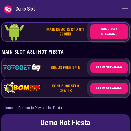
Demo Slot
MAIN DEMO SLOT ANTI
DOWNLOAD
BLOKIR
SEKARANG
MAIN SLOT ASLI HOT FIESTA
BONUS FREE SPIN
KLAIM SEKARANG
BONUS 10X SPIN
KLAIM SEKARANG
GRATIS
Home
Pragmatic Play
Hot Fiesta
Demo Hot Fiesta