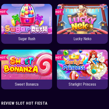
HOT
HOT
Sugar Rush
Lucky Neko
HOT
HOT
Sweet Bonanza
Starlight Princess
REVIEW SLOT HOT FIESTA