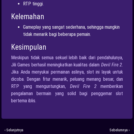
RTP tinggi.
Kelemahan
Gameplay yang sangat sederhana, sehingga mungkin
tidak menarik bagi beberapa pemain.
Kesimpulan
Meskipun tidak semua sekuel lebih baik dari pendahulunya,
Jili Games berhasil meningkatkan kualitas dalam
Devil Fire 2
.
Jika Anda menyukai permainan aslinya, slot ini layak untuk
dicoba. Dengan fitur menarik, peluang menang besar, dan
RTP yang menguntungkan,
Devil Fire 2
memberikan
pengalaman bermain yang solid bagi penggemar slot
bertema iblis.
‹ Selanjutnya
Sebelumnya ›