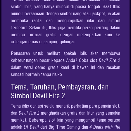
simbol Iblis, yang hanya muncul di posisi tengah. Saat Iblis
muncul bersamaan dengan simbol uang atau jackpot, ia akan
membuka rantai dan mengumpulkan nilai dari simbol
tersebut. Selain itu, Iblis juga memiliki peran penting dalam
memicu putaran gratis dengan melemparkan koin ke
celengan emas di samping gulungan.
Penasaran untuk melihat apakah Iblis akan membawa
keberuntungan besar kepada Anda? Coba slot
Devil Fire 2
dalam versi demo gratis kami di bawah ini dan rasakan
sensasi bermain tanpa risiko.
Tema, Taruhan, Pembayaran, dan
Simbol Devil Fire 2
Tema iblis dan api selalu menarik perhatian para pemain slot,
dan
Devil Fire 2
menghadirkan grafis dan fitur yang semakin
memikat. Beberapa slot lain yang mengambil tema serupa
adalah
Lil Devil
dari Big Time Gaming dan
4 Deals with the