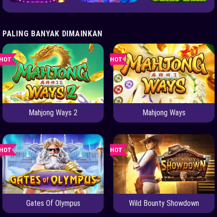
PALING BANYAK DIMAINKAN
HOT
HOT
Mahjong Ways 2
Mahjong Ways
HOT
HOT
Gates Of Olympus
Wild Bounty Showdown