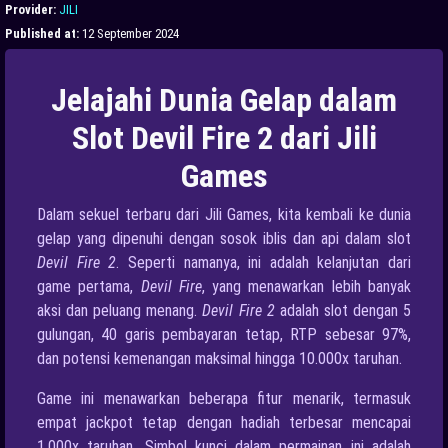
Provider:
JILI
Published at:
12 September 2024
Jelajahi Dunia Gelap dalam
Slot Devil Fire 2 dari Jili
Games
Dalam sekuel terbaru dari Jili Games, kita kembali ke dunia
gelap yang dipenuhi dengan sosok iblis dan api dalam slot
Devil Fire 2
. Seperti namanya, ini adalah kelanjutan dari
game pertama,
Devil Fire
, yang menawarkan lebih banyak
aksi dan peluang menang.
Devil Fire 2
adalah slot dengan 5
gulungan, 40 garis pembayaran tetap, RTP sebesar 97%,
dan potensi kemenangan maksimal hingga 10.000x taruhan.
Game ini menawarkan beberapa fitur menarik, termasuk
empat jackpot tetap dengan hadiah terbesar mencapai
1.000x taruhan. Simbol kunci dalam permainan ini adalah