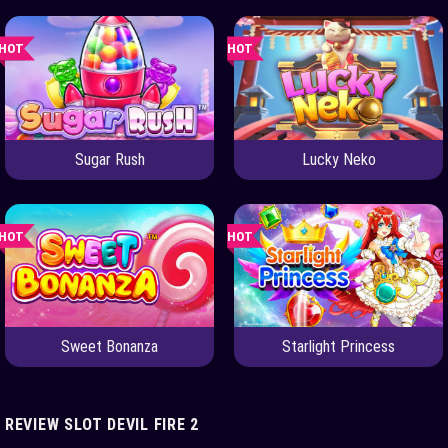
HOT
HOT
Sugar Rush
Lucky Neko
HOT
HOT
Sweet Bonanza
Starlight Princess
REVIEW SLOT DEVIL FIRE 2