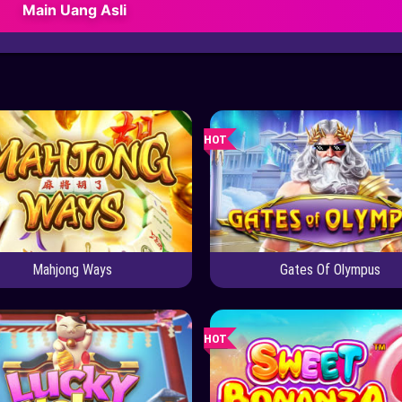
Main Uang Asli
HOT
Mahjong Ways
Gates Of Olympus
HOT