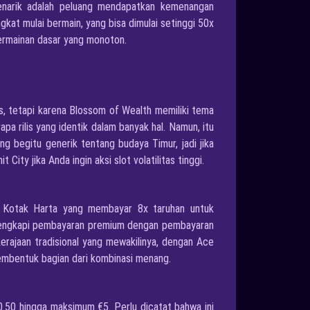
enarik adalah peluang mendapatkan kemenangan
kat mulai bermain, yang bisa dimulai setinggi 50x
permainan dasar yang monoton.
s, tetapi karena Blossom of Wealth memiliki tema
a rilis yang identik dalam banyak hal. Namun, itu
 begitu generik tentang budaya Timur, jadi jika
y jika Anda ingin aksi slot volatilitas tinggi.
ki Kotak Harta yang membayar 8x taruhan untuk
melengkapi pembayaran premium dengan pembayaran
erajaan tradisional yang mewakilinya, dengan Ace
embentuk bagian dari kombinasi menang.
0.50 hingga maksimum €5. Perlu dicatat bahwa ini