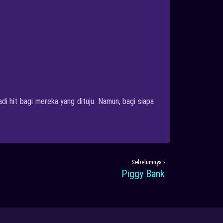
i hit bagi mereka yang dituju. Namun, bagi siapa
Sebelumnya ›
Piggy Bank