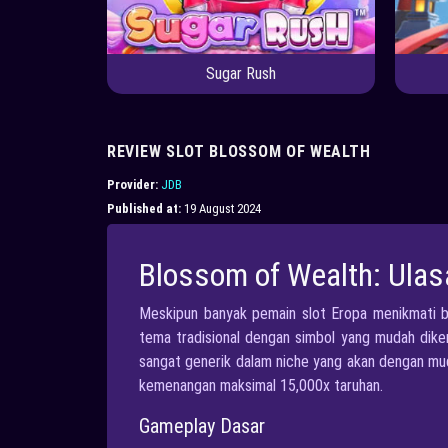
Sugar Rush
REVIEW SLOT BLOSSOM OF WEALTH
Provider:
JDB
Published at:
19 August 2024
Blossom of Wealth: Ula
Meskipun banyak pemain slot Eropa menikmati 
tema tradisional dengan simbol yang mudah dikena
sangat generik dalam niche yang akan dengan mu
kemenangan maksimal 15,000x taruhan.
Gameplay Dasar