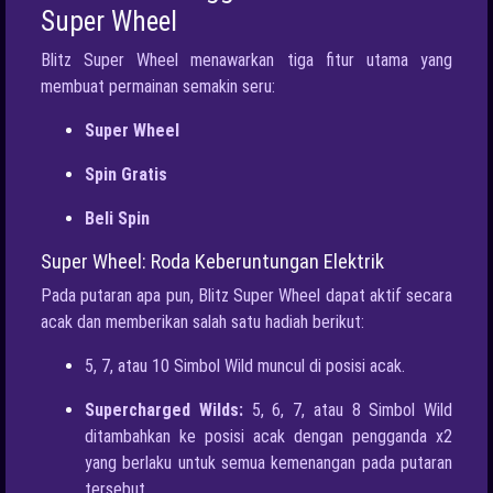
Super Wheel
Blitz Super Wheel menawarkan tiga fitur utama yang
membuat permainan semakin seru:
Super Wheel
Spin Gratis
Beli Spin
Super Wheel: Roda Keberuntungan Elektrik
Pada putaran apa pun, Blitz Super Wheel dapat aktif secara
acak dan memberikan salah satu hadiah berikut:
5, 7, atau 10 Simbol Wild muncul di posisi acak.
Supercharged Wilds:
5, 6, 7, atau 8 Simbol Wild
ditambahkan ke posisi acak dengan pengganda x2
yang berlaku untuk semua kemenangan pada putaran
tersebut.