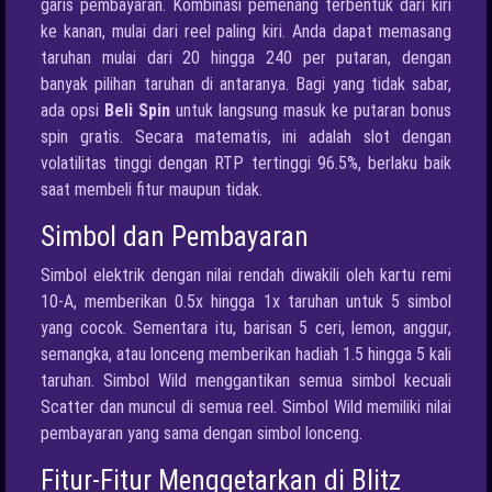
garis pembayaran. Kombinasi pemenang terbentuk dari kiri
ke kanan, mulai dari reel paling kiri. Anda dapat memasang
taruhan mulai dari 20 hingga 240 per putaran, dengan
banyak pilihan taruhan di antaranya. Bagi yang tidak sabar,
ada opsi
Beli Spin
untuk langsung masuk ke putaran bonus
spin gratis. Secara matematis, ini adalah slot dengan
volatilitas tinggi dengan RTP tertinggi 96.5%, berlaku baik
saat membeli fitur maupun tidak.
Simbol dan Pembayaran
Simbol elektrik dengan nilai rendah diwakili oleh kartu remi
10-A, memberikan 0.5x hingga 1x taruhan untuk 5 simbol
yang cocok. Sementara itu, barisan 5 ceri, lemon, anggur,
semangka, atau lonceng memberikan hadiah 1.5 hingga 5 kali
taruhan. Simbol Wild menggantikan semua simbol kecuali
Scatter dan muncul di semua reel. Simbol Wild memiliki nilai
pembayaran yang sama dengan simbol lonceng.
Fitur-Fitur Menggetarkan di Blitz