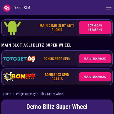
Demo Slot
MAIN DEMO SLOT ANTI
DOWNLOAD
BLOKIR
SEKARANG
MAIN SLOT ASLI BLITZ SUPER WHEEL
BONUS FREE SPIN
KLAIM SEKARANG
BONUS 10X SPIN
KLAIM SEKARANG
GRATIS
Home
Pragmatic Play
Blitz Super Wheel
Demo Blitz Super Wheel