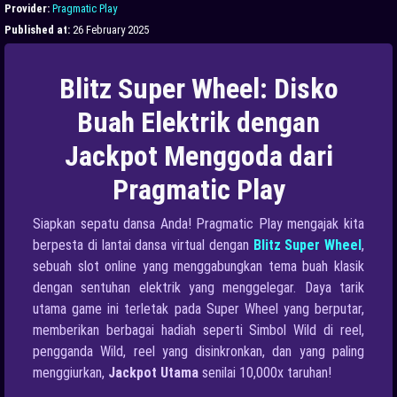
Provider:
Pragmatic Play
Published at:
26 February 2025
Blitz Super Wheel: Disko
Buah Elektrik dengan
Jackpot Menggoda dari
Pragmatic Play
Siapkan sepatu dansa Anda! Pragmatic Play mengajak kita
berpesta di lantai dansa virtual dengan
Blitz Super Wheel
,
sebuah slot online yang menggabungkan tema buah klasik
dengan sentuhan elektrik yang menggelegar. Daya tarik
utama game ini terletak pada Super Wheel yang berputar,
memberikan berbagai hadiah seperti Simbol Wild di reel,
pengganda Wild, reel yang disinkronkan, dan yang paling
menggiurkan,
Jackpot Utama
senilai 10,000x taruhan!