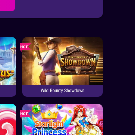
HOT
Wild Bounty Showdown
HOT