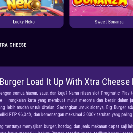
Lucky Neko
Sweet Bonanza
XTRA CHEESE
Burger Load It Up With Xtra Cheese
 dengan semua hiasan, saus, dan keju? Nama rilisan slot Pragmatic Pla
e – rangkaian kata yang membuat mulut meronta dan berair dalam juml
ng lebih mudah untuk ditelan. Sedangkan untuk slotnya, Big Burger adal
emiliki RTP 96,04%, dan kemenangan maksimal 3.000x taruhan yang paling
g tentunya menyajikan burger, hotdog, dan jenis makanan cepat saji la