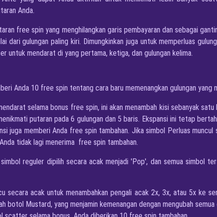
utaran Anda.
utaran free spin yang menghilangkan garis pembayaran dan sebagai gan
i dari gulungan paling kiri. Dimungkinkan juga untuk memperluas gulun
r untuk mendarat di yang pertama, ketiga, dan gulungan kelima.
beri Anda 10 free spin tentang cara baru memenangkan gulungan yang 
mendarat selama bonus free spin, ini akan menambah kisi sebanyak satu
enikmati putaran pada 6 gulungan dan 5 baris. Ekspansi ini tetap bertah
ansi juga memberi Anda free spin tambahan. Jika simbol Perluas muncul
n Anda tidak lagi menerima free spin tambahan.
s simbol reguler dipilih secara acak menjadi 'Pop', dan semua simbol 
cu secara acak untuk menambahkan pengali acak 2x, 3x, atau 5x ke sem
alah botol Mustard, yang menjamin kemenangan dengan mengubah semua co
bol scatter selama bonus, Anda diberikan 10 free spin tambahan.