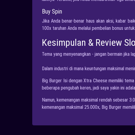
Buy Spin
Jika Anda benar-benar haus akan aksi, kabar bai
100x taruhan Anda melalui pembelian bonus untuk
Kesimpulan & Review Slo
Tema yang menyenangkan - jangan bermain jika la
Dalam industri di mana keuntungan maksimal meni
Big Burger Isi dengan Xtra Cheese memiliki tema
beberapa pengubah keren, jadi saya yakin ini ada
Namun, kemenangan maksimal rendah sebesar 3.000x
kemenangan maksimal 25.000x, Big Burger memiliki