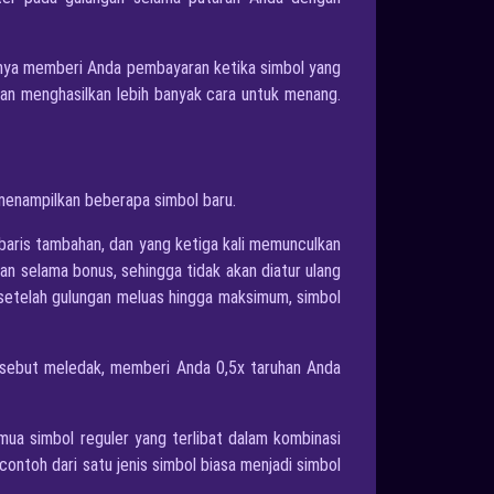
tinya memberi Anda pembayaran ketika simbol yang
gan menghasilkan lebih banyak cara untuk menang.
menampilkan beberapa simbol baru.
 baris tambahan, dan yang ketiga kali memunculkan
an selama bonus, sehingga tidak akan diatur ulang
 setelah gulungan meluas hingga maksimum, simbol
tersebut meledak, memberi Anda 0,5x taruhan Anda
ua simbol reguler yang terlibat dalam kombinasi
ntoh dari satu jenis simbol biasa menjadi simbol