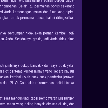
erisi tiga roti. Masalahnya adalah Burger dapat
 tambahan. Selain itu, permainan bonus sekarang
 Anda kemenangan instan dan fitur yang dipicu
kan untuk permainan dasar, hal ini ditingkatkan
nya, bersumpah tidak akan pernah kembali lagi?
n Anda. Setidaknya gratis, jadi Anda tidak akan
ti jumlahnya cukup banyak - dan saya tidak yakin
i slot bertema kuliner lainnya yang secara khusus
askan kembali) oleh anak-anak penderita jerawat
 dari Play'n Go adalah rekomendasi solid lainnya,
hat saat mengunjungi tabel pembayaran Big Burger.
m menu yang paling banyak diminta di sini, dan