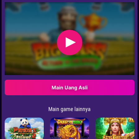
Main Uang Asli
Main game lainnya