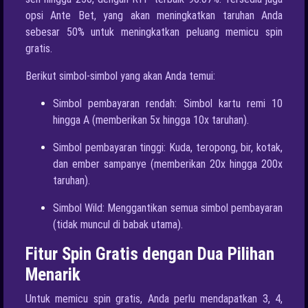
opsi
Ante Bet
, yang akan meningkatkan taruhan Anda
sebesar 50% untuk meningkatkan peluang memicu spin
gratis.
Berikut simbol-simbol yang akan Anda temui:
Simbol pembayaran rendah: Simbol kartu remi 10
hingga A (memberikan 5x hingga 10x taruhan).
Simbol pembayaran tinggi: Kuda, teropong, bir, kotak,
dan ember sampanye (memberikan 20x hingga 200x
taruhan).
Simbol Wild: Menggantikan semua simbol pembayaran
(tidak muncul di babak utama).
Fitur Spin Gratis dengan Dua Pilihan
Menarik
Untuk memicu spin gratis, Anda perlu mendapatkan 3, 4,