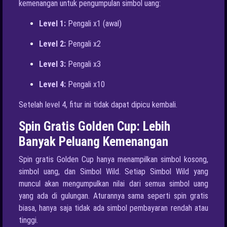
kemenangan untuk pengumpulan simbol uang:
Level 1:
Pengali x1 (awal)
Level 2:
Pengali x2
Level 3:
Pengali x3
Level 4:
Pengali x10
Setelah level 4, fitur ini tidak dapat dipicu kembali.
Spin Gratis Golden Cup: Lebih
Banyak Peluang Kemenangan
Spin gratis
Golden Cup
hanya menampilkan simbol kosong,
simbol uang, dan Simbol Wild. Setiap Simbol Wild yang
muncul akan mengumpulkan nilai dari semua simbol uang
yang ada di gulungan. Aturannya sama seperti spin gratis
biasa, hanya saja tidak ada simbol pembayaran rendah atau
tinggi.