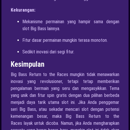
Kekurangan:
Mekanisme permainan yang hampir sama dengan
slot
Big Bass
lainnya.
Fitur dasar permainan mungkin terasa monoton.
Sedikit inovasi dari segi fitur.
Kesimpulan
Big Bass Return to the Races
mungkin tidak menawarkan
inovasi yang revolusioner, tetapi tetap memberikan
pengalaman bermain yang seru dan mengasyikkan. Tema
yang unik dan fitur spin gratis dengan dua pilihan berbeda
menjadi daya tarik utama slot ini. Jika Anda penggemar
seri
Big Bass
, atau sekadar mencari slot dengan potensi
kemenangan besar, maka
Big Bass Return to the
Races
layak untuk dicoba. Namun, jika Anda mengharapkan