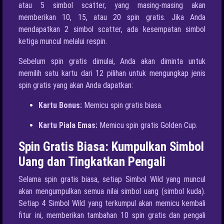
atau 5 simbol
scatter
, yang masing-masing akan
memberikan 10, 15, atau 20 spin gratis. Jika Anda
mendapatkan 2 simbol
scatter
, ada kesempatan simbol
ketiga muncul melalui
respin
.
Sebelum spin gratis dimulai, Anda akan diminta untuk
memilih satu kartu dari 12 pilihan untuk mengungkap jenis
spin gratis yang akan Anda dapatkan:
Kartu Bonus:
Memicu spin gratis biasa.
Kartu Piala Emas:
Memicu spin gratis
Golden Cup
.
Spin Gratis Biasa: Kumpulkan Simbol
Uang dan Tingkatkan Pengali
Selama spin gratis biasa, setiap Simbol Wild yang muncul
akan mengumpulkan semua nilai simbol uang (simbol kuda).
Setiap 4 Simbol Wild yang terkumpul akan memicu kembali
fitur ini, memberikan tambahan 10 spin gratis dan pengali