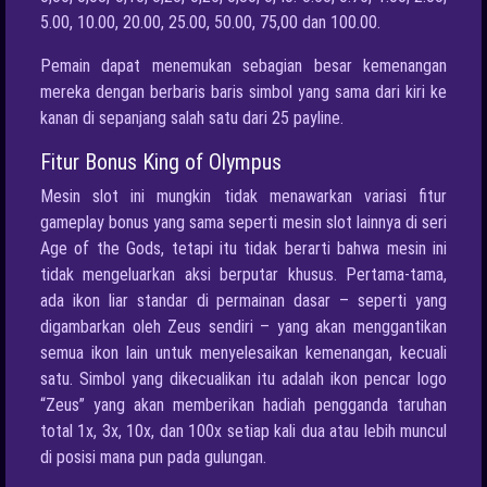
5.00, 10.00, 20.00, 25.00, 50.00, 75,00 dan 100.00.
Pemain dapat menemukan sebagian besar kemenangan
mereka dengan berbaris baris simbol yang sama dari kiri ke
kanan di sepanjang salah satu dari 25 payline.
Fitur Bonus King of Olympus
Mesin slot ini mungkin tidak menawarkan variasi fitur
gameplay bonus yang sama seperti mesin slot lainnya di seri
Age of the Gods, tetapi itu tidak berarti bahwa mesin ini
tidak mengeluarkan aksi berputar khusus. Pertama-tama,
ada ikon liar standar di permainan dasar – seperti yang
digambarkan oleh Zeus sendiri – yang akan menggantikan
semua ikon lain untuk menyelesaikan kemenangan, kecuali
satu. Simbol yang dikecualikan itu adalah ikon pencar logo
“Zeus” yang akan memberikan hadiah pengganda taruhan
total 1x, 3x, 10x, dan 100x setiap kali dua atau lebih muncul
di posisi mana pun pada gulungan.