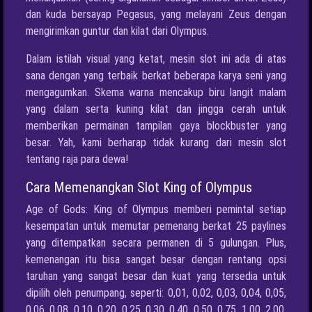
dan kuda bersayap Pegasus, yang melayani Zeus dengan
mengirimkan guntur dan kilat dari Olympus.
Dalam istilah visual yang ketat, mesin slot ini ada di atas
sana dengan yang terbaik berkat beberapa karya seni yang
mengagumkan. Skema warna mencakup biru langit malam
yang dalam serta kuning kilat dan jingga cerah untuk
memberikan permainan tampilan gaya blockbuster yang
besar. Yah, kami berharap tidak kurang dari mesin slot
tentang raja para dewa!
Cara Memenangkan Slot King of Olympus
Age of Gods: King of Olympus memberi pemintal setiap
kesempatan untuk memutar pemenang berkat 25 paylines
yang ditempatkan secara permanen di 5 gulungan. Plus,
kemenangan itu bisa sangat besar dengan rentang opsi
taruhan yang sangat besar dan kuat yang tersedia untuk
dipilih oleh penumpang, seperti: 0,01, 0,02, 0,03, 0,04, 0,05,
0,06, 0,08, 0,10, 0,20, 0,25, 0,30, 0,40. 0.50, 0.75, 1.00, 2.00,