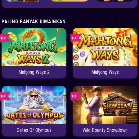
PALING BANYAK DIMAINKAN
HOT
HOT
Mahjong Ways 2
Mahjong Ways
HOT
HOT
Gates Of Olympus
Wild Bounty Showdown