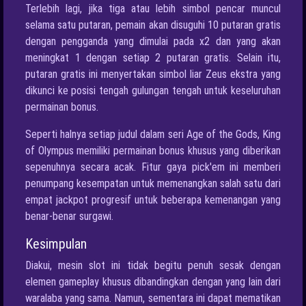
Terlebih lagi, jika tiga atau lebih simbol pencar muncul
selama satu putaran, pemain akan disuguhi 10 putaran gratis
dengan pengganda yang dimulai pada x2 dan yang akan
meningkat 1 dengan setiap 2 putaran gratis. Selain itu,
putaran gratis ini menyertakan simbol liar Zeus ekstra yang
dikunci ke posisi tengah gulungan tengah untuk keseluruhan
permainan bonus.
Seperti halnya setiap judul dalam seri Age of the Gods, King
of Olympus memiliki permainan bonus khusus yang diberikan
sepenuhnya secara acak. Fitur gaya pick'em ini memberi
penumpang kesempatan untuk memenangkan salah satu dari
empat jackpot progresif untuk beberapa kemenangan yang
benar-benar surgawi.
Kesimpulan
Diakui, mesin slot ini tidak begitu penuh sesak dengan
elemen gameplay khusus dibandingkan dengan yang lain dari
waralaba yang sama. Namun, sementara ini dapat mematikan