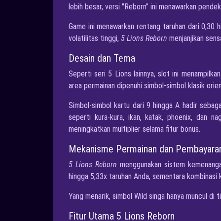
lebih besar, versi "Reborn" ini menawarkan pende
Game ini menawarkan rentang taruhan dari 0,30 h
volatilitas tinggi,
5 Lions Reborn
menjanjikan sens
Desain dan Tema
Seperti seri 5 Lions lainnya, slot ini menampil
area permainan dipenuhi simbol-simbol klasik orien
Simbol-simbol kartu dari 9 hingga A hadir seba
seperti kura-kura, ikan, katak, phoenix, dan
meningkatkan multiplier selama fitur bonus.
Mekanisme Permainan dan Pembayara
5 Lions Reborn
menggunakan sistem kemenangan d
hingga 5,33x taruhan Anda, sementara kombinasi 
Yang menarik, simbol Wild singa hanya muncul di 
Fitur Utama 5 Lions Reborn