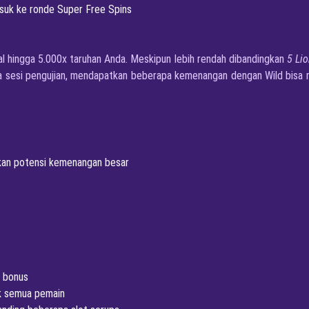
suk ke ronde Super Free Spins
hingga 5.000x taruhan Anda. Meskipun lebih rendah dibandingkan
5 Li
a sesi pengujian, mendapatkan beberapa kemenangan dengan Wild bisa me
kan potensi kemenangan besar
r bonus
uk semua pemain