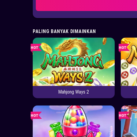
PALING BANYAK DIMAINKAN
HOT
HOT
Mahjong Ways 2
HOT
HOT