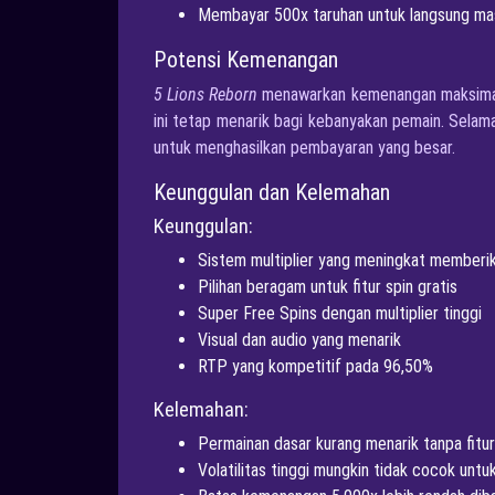
Membayar 500x taruhan untuk langsung ma
Potensi Kemenangan
5 Lions Reborn
menawarkan kemenangan maksimal 
ini tetap menarik bagi kebanyakan pemain. Selam
untuk menghasilkan pembayaran yang besar.
Keunggulan dan Kelemahan
Keunggulan:
Sistem multiplier yang meningkat memberi
Pilihan beragam untuk fitur spin gratis
Super Free Spins dengan multiplier tinggi
Visual dan audio yang menarik
RTP yang kompetitif pada 96,50%
Kelemahan:
Permainan dasar kurang menarik tanpa fitu
Volatilitas tinggi mungkin tidak cocok unt