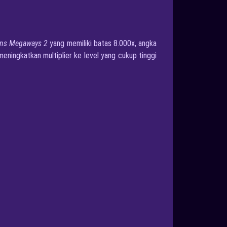
ons Megaways 2
yang memiliki batas 8.000x, angka
ningkatkan multiplier ke level yang cukup tinggi