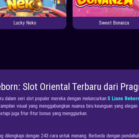
Lucky Neko
Sweet Bonanza
born: Slot Oriental Terbaru dari Pra
ru dalam seri slot populer mereka dengan meluncurkan
5 Lions Rebor
 tampilan visual yang menggabungkan nuansa biru keunguan yang elegan da
api juga fitur-fitur bonus yang menggiurkan.
ang dilengkapi dengan 243 cara untuk menang. Berbeda dengan pendahu