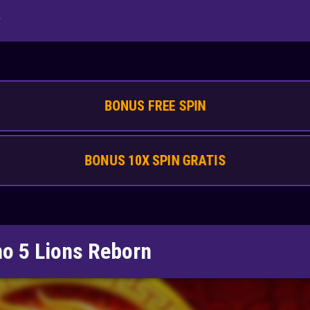
r
BONUS FREE SPIN
BONUS 10X SPIN GRATIS
o 5 Lions Reborn