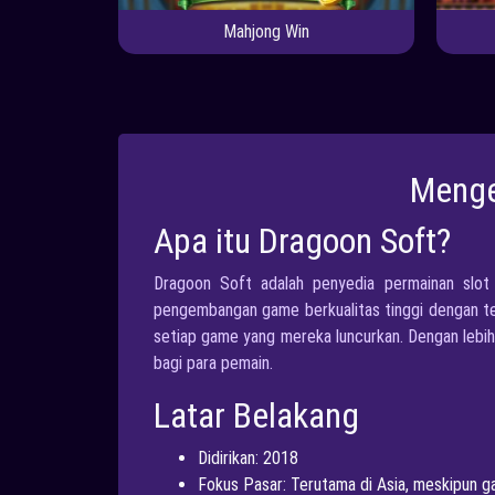
Mahjong Win
Menge
Apa itu Dragoon Soft?
Dragoon Soft adalah penyedia permainan slot 
pengembangan game berkualitas tinggi dengan te
setiap game yang mereka luncurkan. Dengan lebi
bagi para pemain.
Latar Belakang
Didirikan: 2018
Fokus Pasar: Terutama di Asia, meskipun g