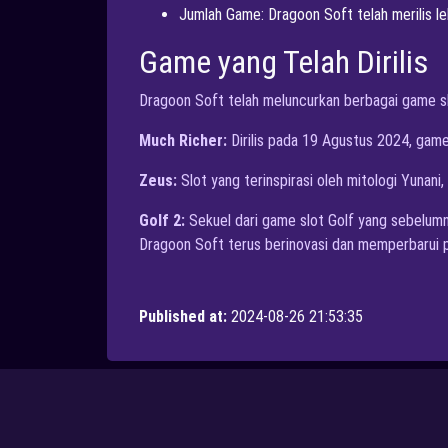
Jumlah Game: Dragoon Soft telah merilis l
Game yang Telah Dirilis
Dragoon Soft telah meluncurkan berbagai game sl
Much Richer:
Dirilis pada 19 Agustus 2024, gam
Zeus:
Slot yang terinspirasi oleh mitologi Yunan
Golf 2:
Sekuel dari game slot Golf yang sebelumny
Dragoon Soft terus berinovasi dan memperbarui 
Published at:
2024-08-26 21:53:35