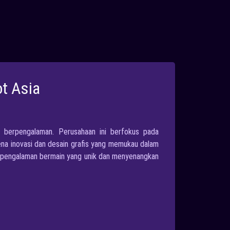
t Asia
g berpengalaman. Perusahaan ini berfokus pada
na inovasi dan desain grafis yang memukau dalam
n pengalaman bermain yang unik dan menyenangkan