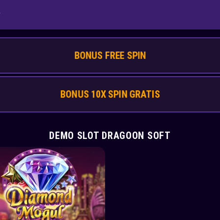
r
BONUS FREE SPIN
BONUS 10X SPIN GRATIS
DEMO SLOT DRAGOON SOFT