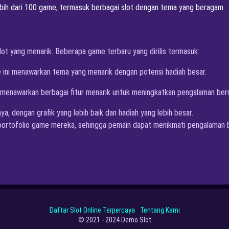
ebih dari 100 game, termasuk berbagai slot dengan tema yang beragam.
ot yang menarik. Beberapa game terbaru yang dirilis termasuk:
e ini menawarkan tema yang menarik dengan potensi hadiah besar.
i, menawarkan berbagai fitur menarik untuk meningkatkan pengalaman ber
a, dengan grafik yang lebih baik dan hadiah yang lebih besar.
portofolio game mereka, sehingga pemain dapat menikmati pengalaman b
Daftar Slot Online Terpercaya
Tentang Kami
© 2021 - 2024 Demo Slot